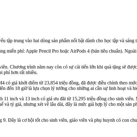
ếu tập trung vào hai dòng sản phẩm nổi bật dành cho học tập và sáng
ặng miễn phí: Apple Pencil Pro hoặc AirPods 4 (bản tiêu chuẩn). Ngoài
 viên.
Chương trình năm nay còn có sự cải tiến lớn khi quà tặng sẽ được t
i phí hơn rất nhiều.
M4 có giá khởi điểm từ 23,854 triệu đồng, đã được điều chỉnh theo m
 đến 18 giờ là lựa chọn lý tưởng cho những ai cần sự linh hoạt và hiệ
1 inch và 13 inch có giá ưu đãi từ 15,295 triệu đồng cho sinh viên. 
ế và tỷ giá, nhưng xét về lâu dài, đây là mức giá hợp lý cho một sản 
. Đây là cơ hội tốt cho sinh viên, giáo viên và phụ huynh có con chuẩn