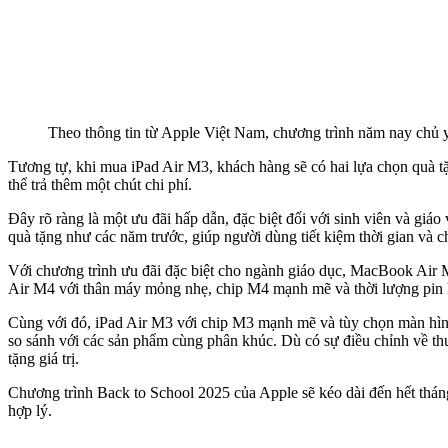
Theo thông tin từ Apple Việt Nam, chương trình năm nay chủ y
Tương tự, khi mua iPad Air M3, khách hàng sẽ có hai lựa chọn quà t
thể trả thêm một chút chi phí.
Đây rõ ràng là một ưu đãi hấp dẫn, đặc biệt đối với sinh viên và giáo
quà tặng như các năm trước, giúp người dùng tiết kiệm thời gian và ch
Với chương trình ưu đãi đặc biệt cho ngành giáo dục, MacBook Air 
Air M4 với thân máy mỏng nhẹ, chip M4 mạnh mẽ và thời lượng pin lên
Cùng với đó, iPad Air M3 với chip M3 mạnh mẽ và tùy chọn màn hình 1
so sánh với các sản phẩm cùng phân khúc. Dù có sự điều chỉnh về thu
tặng giá trị.
Chương trình Back to School 2025 của Apple sẽ kéo dài đến hết tháng 9
hợp lý.