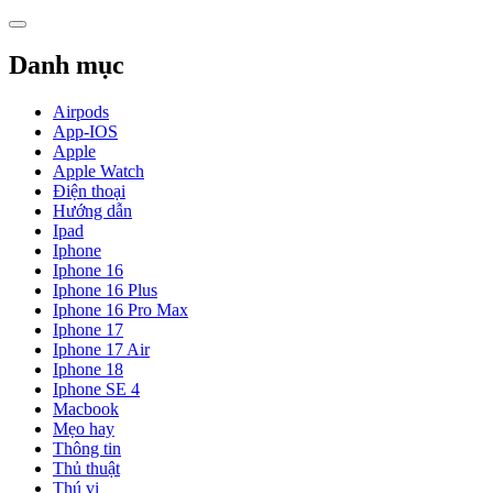
Skip
to
content
Danh mục
Airpods
App-IOS
Apple
Apple Watch
Điện thoại
Hướng dẫn
Ipad
Iphone
Iphone 16
Iphone 16 Plus
Iphone 16 Pro Max
Iphone 17
Iphone 17 Air
Iphone 18
Iphone SE 4
Macbook
Mẹo hay
Thông tin
Thủ thuật
Thú vị