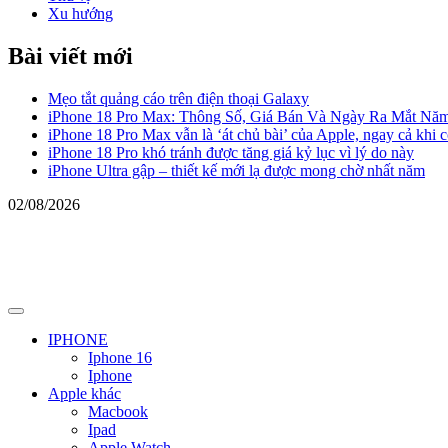
Xu hướng
Bài viết mới
Mẹo tắt quảng cáo trên điện thoại Galaxy
iPhone 18 Pro Max: Thông Số, Giá Bán Và Ngày Ra Mắt Nă
iPhone 18 Pro Max vẫn là ‘át chủ bài’ của Apple, ngay cả khi 
iPhone 18 Pro khó tránh được tăng giá kỷ lục vì lý do này
iPhone Ultra gập – thiết kế mới lạ được mong chờ nhất năm
02/08/2026
Primary
Menu
IPHONE
Iphone 16
Iphone
Apple khác
Macbook
Ipad
Apple Watch