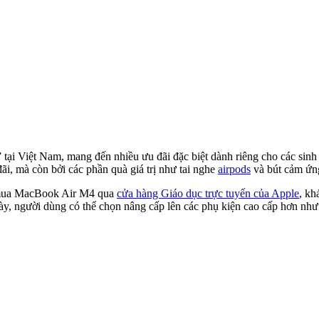
tại Việt Nam, mang đến nhiều ưu đãi đặc biệt dành riêng cho các sinh 
ãi, mà còn bởi các phần quà giá trị như tai nghe
airpods
và bút cảm ứng
i mua MacBook Air M4 qua
cửa hàng Giáo dục trực tuyến của Apple
, kh
 này, người dùng có thể chọn nâng cấp lên các phụ kiện cao cấp hơn n