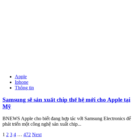
Apple
Iphone
Thông tin
Samsung sẽ sản xuất chip thế hệ mới cho Apple tại
Mỹ
BNEWS Apple cho biết đang hợp tác với Samsung Electronics để
phát triển một công nghệ sản xuất chip...
Phân
1
2
3
4
…
472
Next