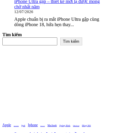
iPhone Ultra gập – thiết kế mới lạ được mong
chờ nhất năm
12/07/2026
Apple chuẩn bị ra mắt iPhone Ultra gập cùng
dòng iPhone 18, hứa hẹn thay...
Tìm kiếm
Tìm kiếm
Apple
Iphone
Macbook
Ipad
Quảng Bình
Đồng Hới
Điện thoại
Iphone 16
Apple Watch