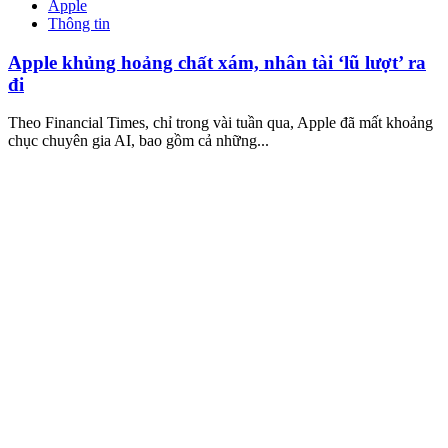
Apple
Thông tin
Apple khủng hoảng chất xám, nhân tài ‘lũ lượt’ ra
đi
Theo Financial Times, chỉ trong vài tuần qua, Apple đã mất khoảng
chục chuyên gia AI, bao gồm cả những...