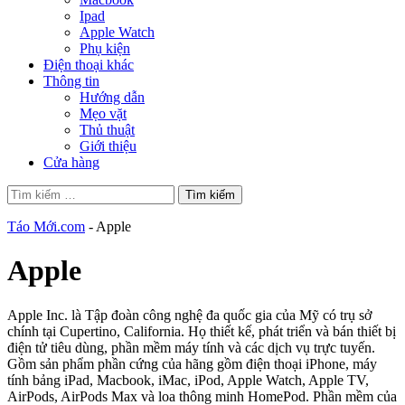
Ipad
Apple Watch
Phụ kiện
Điện thoại khác
Thông tin
Hướng dẫn
Mẹo vặt
Thủ thuật
Giới thiệu
Cửa hàng
Tìm
kiếm
cho:
Táo Mới.com
-
Apple
Apple
Apple Inc. là Tập đoàn công nghệ đa quốc gia của Mỹ có trụ sở
chính tại Cupertino, California. Họ thiết kế, phát triển và bán thiết bị
điện tử tiêu dùng, phần mềm máy tính và các dịch vụ trực tuyến.
Gồm sản phẩm phần cứng của hãng gồm điện thoại iPhone, máy
tính bảng iPad, Macbook, iMac, iPod, Apple Watch, Apple TV,
AirPods, AirPods Max và loa thông minh HomePod. Phần mềm của