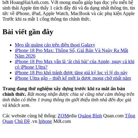
bởi HoangHaiAnh.com. Với mong muốn giúp bạn đọc yêu mến hệ
sinh thái Apple tìm thấy 1 cách đầy đủ và đa dạng nhất thông tin, tin
tức về iPhone, iPad, Apple Watch, MacBook và các phụ kiện Apple
Trước khi ra mắt 1 cổng thông tin chính thức.
Bài viết gần đây
Mẹo tắt quảng cáo trên điện thoại Galaxy
iPhone 18 Pro Max: Thông Số, Giá Bán Và Ngày Ra Mắt
Năm 2026
iPhone 18 Pro Max vẫn là ‘át chủ bài’ của Apple, ngay cả khi
có iPhone Ultra?
iPhone 18 Pro khó tránh được tăng giá kỷ lục vì lý do này
iPhone Ultra gập – thiết kế mới lạ được mong chờ nhất năm
Trang đang thử nghiệm xây dựng trước khi ra mắt ấn bản
chính thức.
Rất mong nhận được chia sẻ cũng như cảm thông trên
tinh thần có thêm 1 trang thông tin giới thiệu tỉnh nhà đến đọc giả
và khách xem.
Các website cùng hệ thống:
ZOM
edia
Quảng Bình
Quan.com
Tổng
Quan
Chủ Đề
.vn
Iphone
Mới.com