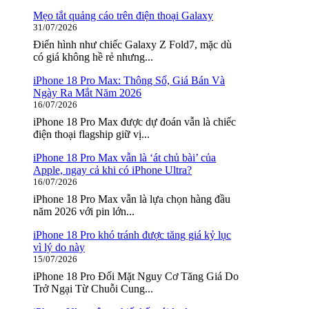
trang
Mẹo tắt quảng cáo trên điện thoại Galaxy
31/07/2026
bài
Điển hình như chiếc Galaxy Z Fold7, mặc dù
viết
có giá không hề rẻ nhưng...
iPhone 18 Pro Max: Thông Số, Giá Bán Và
Ngày Ra Mắt Năm 2026
16/07/2026
iPhone 18 Pro Max được dự đoán vẫn là chiếc
điện thoại flagship giữ vị...
iPhone 18 Pro Max vẫn là ‘át chủ bài’ của
Apple, ngay cả khi có iPhone Ultra?
16/07/2026
iPhone 18 Pro Max vẫn là lựa chọn hàng đầu
năm 2026 với pin lớn...
iPhone 18 Pro khó tránh được tăng giá kỷ lục
vì lý do này
15/07/2026
iPhone 18 Pro Đối Mặt Nguy Cơ Tăng Giá Do
Trở Ngại Từ Chuỗi Cung...