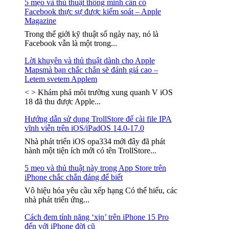
5 mẹo và thủ thuật thông minh cần có
Facebook thực sự được kiểm soát – Apple
Magazine
Trong thế giới kỹ thuật số ngày nay, nó là
Facebook vẫn là một trong...
Lời khuyên và thủ thuật dành cho Apple
Mapsmà bạn chắc chắn sẽ đánh giá cao –
Letem svetem Applem
< > Khám phá môi trường xung quanh V iOS
18 đã thu được Apple...
Hướng dẫn sử dụng TrollStore để cài file IPA
vĩnh viễn trên iOS/iPadOS 14.0-17.0
Nhà phát triển iOS opa334 mới đây đã phát
hành một tiện ích mới có tên TrollStore...
5 mẹo và thủ thuật này trong App Store trên
iPhone chắc chắn đáng để biết
Vô hiệu hóa yêu cầu xếp hạng Có thể hiểu, các
nhà phát triển ứng...
Cách đem tính năng ‘xịn’ trên iPhone 15 Pro
đến với iPhone đời cũ