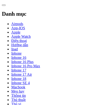
Skip
to
content
Danh mục
Airpods
App-IOS
Apple
Apple Watch
Điện thoại
Hướng dẫn
Ipad
Iphone
Iphone 16
Iphone 16 Plus
Iphone 16 Pro Max
Iphone 17
Iphone 17 Air
Iphone 18
Iphone SE 4
Macbook
Mẹo hay
Thông tin
Thủ thuật
Thú vị