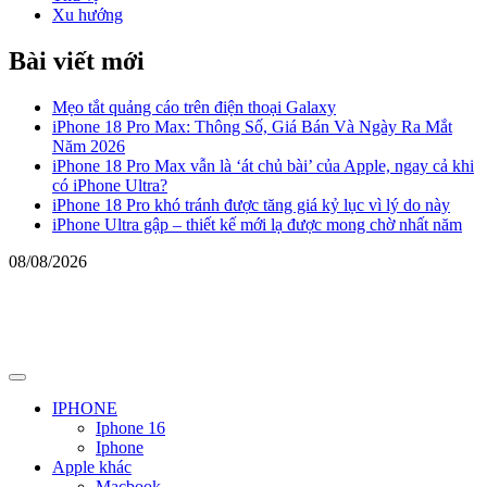
Xu hướng
Bài viết mới
Mẹo tắt quảng cáo trên điện thoại Galaxy
iPhone 18 Pro Max: Thông Số, Giá Bán Và Ngày Ra Mắt
Năm 2026
iPhone 18 Pro Max vẫn là ‘át chủ bài’ của Apple, ngay cả khi
có iPhone Ultra?
iPhone 18 Pro khó tránh được tăng giá kỷ lục vì lý do này
iPhone Ultra gập – thiết kế mới lạ được mong chờ nhất năm
08/08/2026
Primary
Menu
IPHONE
Iphone 16
Iphone
Apple khác
Macbook