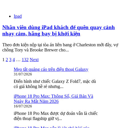
Ipad
Nhân viên dùng iPad khách để quên quay cảnh
nhạy cảm, hãng bay bị khởi kiện
Theo đơn kiện nộp tại tòa án liên bang ở Charleston mới đây, vợ
chồng Tory và Brooke Brewer cho...
Phân
1
2
3
4
…
132
Next
trang
Mẹo tắt quảng cáo trên điện thoại Galaxy
31/07/2026
bài
Điển hình như chiếc Galaxy Z Fold7, mặc dù
viết
có giá không hề rẻ nhưng...
iPhone 18 Pro Max: Thông Số, Giá Bán Và
Ngày Ra Mắt Năm 2026
16/07/2026
iPhone 18 Pro Max được dự đoán vẫn là chiếc
điện thoại flagship giữ vị...