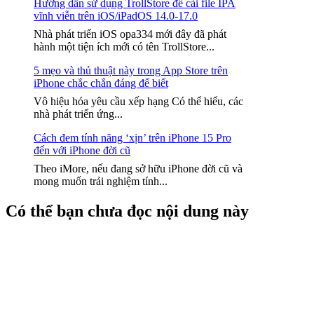
Hướng dẫn sử dụng TrollStore để cài file IPA
vĩnh viễn trên iOS/iPadOS 14.0-17.0
Nhà phát triển iOS opa334 mới đây đã phát
hành một tiện ích mới có tên TrollStore...
5 mẹo và thủ thuật này trong App Store trên
iPhone chắc chắn đáng để biết
Vô hiệu hóa yêu cầu xếp hạng Có thể hiểu, các
nhà phát triển ứng...
Cách đem tính năng ‘xịn’ trên iPhone 15 Pro
đến với iPhone đời cũ
Theo iMore, nếu đang sở hữu iPhone đời cũ và
mong muốn trải nghiệm tính...
Có thể bạn chưa đọc nội dung này