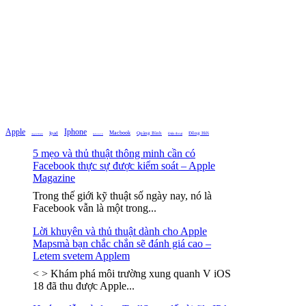
Apple
Iphone
Macbook
Ipad
Quảng Bình
Đồng Hới
Điện thoại
Iphone 16
Apple Watch
5 mẹo và thủ thuật thông minh cần có
Facebook thực sự được kiểm soát – Apple
Magazine
Trong thế giới kỹ thuật số ngày nay, nó là
Facebook vẫn là một trong...
Lời khuyên và thủ thuật dành cho Apple
Mapsmà bạn chắc chắn sẽ đánh giá cao –
Letem svetem Applem
< > Khám phá môi trường xung quanh V iOS
18 đã thu được Apple...