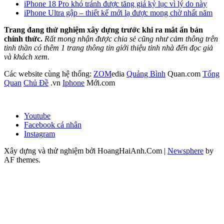
iPhone 18 Pro khó tránh được tăng giá kỷ lục vì lý do này
iPhone Ultra gập – thiết kế mới lạ được mong chờ nhất năm
Trang đang thử nghiệm xây dựng trước khi ra mắt ấn bản
chính thức.
Rất mong nhận được chia sẻ cũng như cảm thông trên
tinh thần có thêm 1 trang thông tin giới thiệu tỉnh nhà đến đọc giả
và khách xem.
Các website cùng hệ thống:
ZOM
edia
Quảng Bình
Quan.com
Tổng
Quan
Chủ Đề
.vn
Iphone
Mới.com
Youtube
Facebook cá nhân
Instagram
Xây dựng và thử nghiệm bởi HoangHaiAnh.Com
|
Newsphere
by
AF themes.