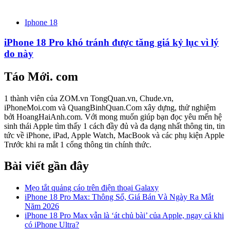
Iphone 18
iPhone 18 Pro khó tránh được tăng giá kỷ lục vì lý
do này
Táo Mới. com
1 thành viên của ZOM.vn TongQuan.vn, Chude.vn,
iPhoneMoi.com và QuangBinhQuan.Com xây dựng, thử nghiệm
bởi HoangHaiAnh.com. Với mong muốn giúp bạn đọc yêu mến hệ
sinh thái Apple tìm thấy 1 cách đầy đủ và đa dạng nhất thông tin, tin
tức về iPhone, iPad, Apple Watch, MacBook và các phụ kiện Apple
Trước khi ra mắt 1 cổng thông tin chính thức.
Bài viết gần đây
Mẹo tắt quảng cáo trên điện thoại Galaxy
iPhone 18 Pro Max: Thông Số, Giá Bán Và Ngày Ra Mắt
Năm 2026
iPhone 18 Pro Max vẫn là ‘át chủ bài’ của Apple, ngay cả khi
có iPhone Ultra?