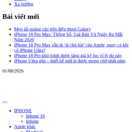
Xu hướng
Bài viết mới
Mẹo tắt quảng cáo trên điện thoại Galaxy
iPhone 18 Pro Max: Thông Số, Giá Bán Và Ngày Ra Mắt
Năm 2026
iPhone 18 Pro Max vẫn là ‘át chủ bài’ của Apple, ngay cả khi
có iPhone Ultra?
iPhone 18 Pro khó tránh được tăng giá kỷ lục vì lý do này
iPhone Ultra gập – thiết kế mới lạ được mong chờ nhất năm
01/08/2026
Primary
Menu
IPHONE
Iphone 16
Iphone
Apple khác
Macbook