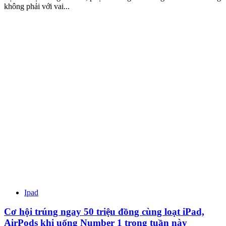
không phải với vai...
Ipad
Cơ hội trúng ngay 50 triệu đồng cùng loạt iPad,
AirPods khi uống Number 1 trong tuần này