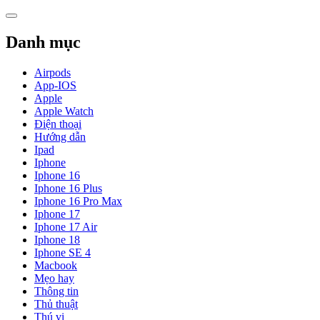
Skip
to
content
Danh mục
Airpods
App-IOS
Apple
Apple Watch
Điện thoại
Hướng dẫn
Ipad
Iphone
Iphone 16
Iphone 16 Plus
Iphone 16 Pro Max
Iphone 17
Iphone 17 Air
Iphone 18
Iphone SE 4
Macbook
Mẹo hay
Thông tin
Thủ thuật
Thú vị