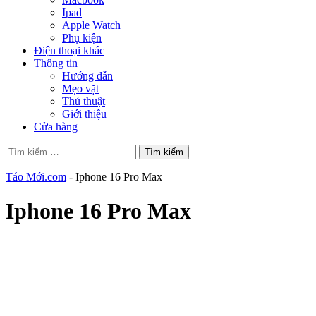
Ipad
Apple Watch
Phụ kiện
Điện thoại khác
Thông tin
Hướng dẫn
Mẹo vặt
Thủ thuật
Giới thiệu
Cửa hàng
Tìm
kiếm
cho:
Táo Mới.com
-
Iphone 16 Pro Max
Iphone 16 Pro Max