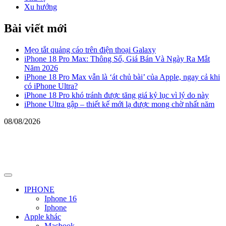
Xu hướng
Bài viết mới
Mẹo tắt quảng cáo trên điện thoại Galaxy
iPhone 18 Pro Max: Thông Số, Giá Bán Và Ngày Ra Mắt
Năm 2026
iPhone 18 Pro Max vẫn là ‘át chủ bài’ của Apple, ngay cả khi
có iPhone Ultra?
iPhone 18 Pro khó tránh được tăng giá kỷ lục vì lý do này
iPhone Ultra gập – thiết kế mới lạ được mong chờ nhất năm
08/08/2026
Primary
Menu
IPHONE
Iphone 16
Iphone
Apple khác
Macbook