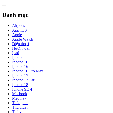
Skip
to
content
Danh mục
Airpods
App-IOS
Apple
Apple Watch
Điện thoại
Hướng dẫn
Ipad
Iphone
Iphone 16
Iphone 16 Plus
Iphone 16 Pro Max
Iphone 17
Iphone 17 Air
Iphone 18
Iphone SE 4
Macbook
Mẹo hay
Thông tin
Thủ thuật
Thú vị