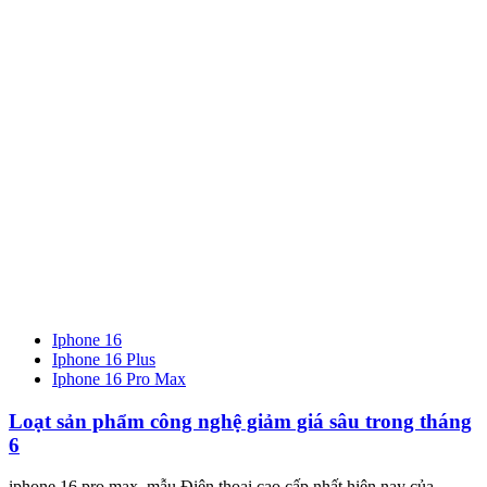
Iphone 16
Iphone 16 Plus
Iphone 16 Pro Max
Loạt sản phẩm công nghệ giảm giá sâu trong tháng
6
iphone 16 pro max, mẫu Điện thoại cao cấp nhất hiện nay của