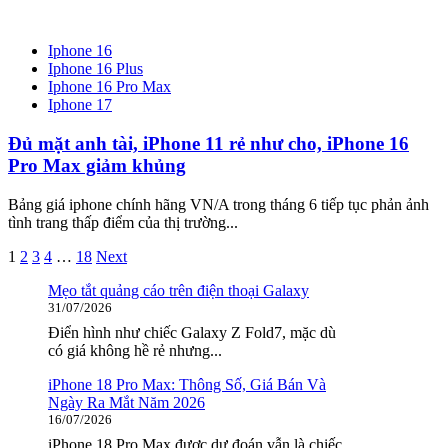
Iphone 16
Iphone 16 Plus
Iphone 16 Pro Max
Iphone 17
Đủ mặt anh tài, iPhone 11 rẻ như cho, iPhone 16
Pro Max giảm khủng
Bảng giá iphone chính hãng VN/A trong tháng 6 tiếp tục phản ảnh
tình trang thấp điểm của thị trường...
Phân
1
2
3
4
…
18
Next
trang
Mẹo tắt quảng cáo trên điện thoại Galaxy
31/07/2026
bài
Điển hình như chiếc Galaxy Z Fold7, mặc dù
viết
có giá không hề rẻ nhưng...
iPhone 18 Pro Max: Thông Số, Giá Bán Và
Ngày Ra Mắt Năm 2026
16/07/2026
iPhone 18 Pro Max được dự đoán vẫn là chiếc