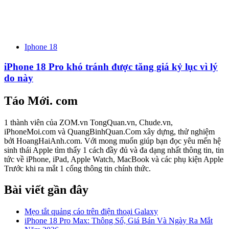
Iphone 18
iPhone 18 Pro khó tránh được tăng giá kỷ lục vì lý
do này
Táo Mới. com
1 thành viên của ZOM.vn TongQuan.vn, Chude.vn,
iPhoneMoi.com và QuangBinhQuan.Com xây dựng, thử nghiệm
bởi HoangHaiAnh.com. Với mong muốn giúp bạn đọc yêu mến hệ
sinh thái Apple tìm thấy 1 cách đầy đủ và đa dạng nhất thông tin, tin
tức về iPhone, iPad, Apple Watch, MacBook và các phụ kiện Apple
Trước khi ra mắt 1 cổng thông tin chính thức.
Bài viết gần đây
Mẹo tắt quảng cáo trên điện thoại Galaxy
iPhone 18 Pro Max: Thông Số, Giá Bán Và Ngày Ra Mắt