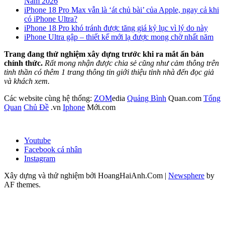
Năm 2026
iPhone 18 Pro Max vẫn là ‘át chủ bài’ của Apple, ngay cả khi
có iPhone Ultra?
iPhone 18 Pro khó tránh được tăng giá kỷ lục vì lý do này
iPhone Ultra gập – thiết kế mới lạ được mong chờ nhất năm
Trang đang thử nghiệm xây dựng trước khi ra mắt ấn bản
chính thức.
Rất mong nhận được chia sẻ cũng như cảm thông trên
tinh thần có thêm 1 trang thông tin giới thiệu tỉnh nhà đến đọc giả
và khách xem.
Các website cùng hệ thống:
ZOM
edia
Quảng Bình
Quan.com
Tổng
Quan
Chủ Đề
.vn
Iphone
Mới.com
Youtube
Facebook cá nhân
Instagram
Xây dựng và thử nghiệm bởi HoangHaiAnh.Com
|
Newsphere
by
AF themes.