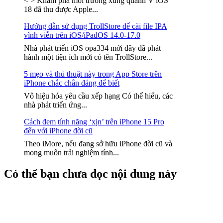
< > Khám phá môi trường xung quanh V iOS
18 đã thu được Apple...
Hướng dẫn sử dụng TrollStore để cài file IPA
vĩnh viễn trên iOS/iPadOS 14.0-17.0
Nhà phát triển iOS opa334 mới đây đã phát
hành một tiện ích mới có tên TrollStore...
5 mẹo và thủ thuật này trong App Store trên
iPhone chắc chắn đáng để biết
Vô hiệu hóa yêu cầu xếp hạng Có thể hiểu, các
nhà phát triển ứng...
Cách đem tính năng ‘xịn’ trên iPhone 15 Pro
đến với iPhone đời cũ
Theo iMore, nếu đang sở hữu iPhone đời cũ và
mong muốn trải nghiệm tính...
Có thể bạn chưa đọc nội dung này