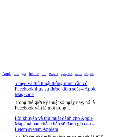
Apple
Iphone
Macbook
Ipad
Quảng Bình
Đồng Hới
Điện thoại
Iphone 16
Apple Watch
5 mẹo và thủ thuật thông minh cần có
Facebook thực sự được kiểm soát – Apple
Magazine
Trong thế giới kỹ thuật số ngày nay, nó là
Facebook vẫn là một trong...
Lời khuyên và thủ thuật dành cho Apple
Mapsmà bạn chắc chắn sẽ đánh giá cao –
Letem svetem Applem