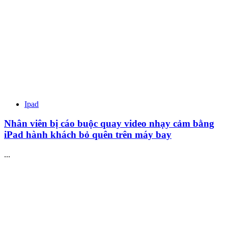
Ipad
Nhân viên bị cáo buộc quay video nhạy cảm bằng
iPad hành khách bỏ quên trên máy bay
...