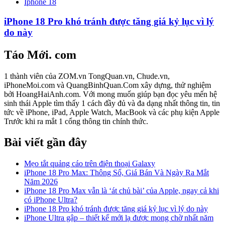
Iphone 18
iPhone 18 Pro khó tránh được tăng giá kỷ lục vì lý
do này
Táo Mới. com
1 thành viên của ZOM.vn TongQuan.vn, Chude.vn,
iPhoneMoi.com và QuangBinhQuan.Com xây dựng, thử nghiệm
bởi HoangHaiAnh.com. Với mong muốn giúp bạn đọc yêu mến hệ
sinh thái Apple tìm thấy 1 cách đầy đủ và đa dạng nhất thông tin, tin
tức về iPhone, iPad, Apple Watch, MacBook và các phụ kiện Apple
Trước khi ra mắt 1 cổng thông tin chính thức.
Bài viết gần đây
Mẹo tắt quảng cáo trên điện thoại Galaxy
iPhone 18 Pro Max: Thông Số, Giá Bán Và Ngày Ra Mắt
Năm 2026
iPhone 18 Pro Max vẫn là ‘át chủ bài’ của Apple, ngay cả khi
có iPhone Ultra?
iPhone 18 Pro khó tránh được tăng giá kỷ lục vì lý do này
iPhone Ultra gập – thiết kế mới lạ được mong chờ nhất năm