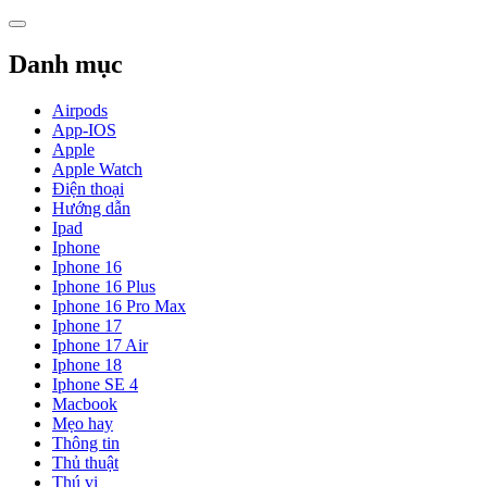
Skip
to
content
Danh mục
Airpods
App-IOS
Apple
Apple Watch
Điện thoại
Hướng dẫn
Ipad
Iphone
Iphone 16
Iphone 16 Plus
Iphone 16 Pro Max
Iphone 17
Iphone 17 Air
Iphone 18
Iphone SE 4
Macbook
Mẹo hay
Thông tin
Thủ thuật
Thú vị