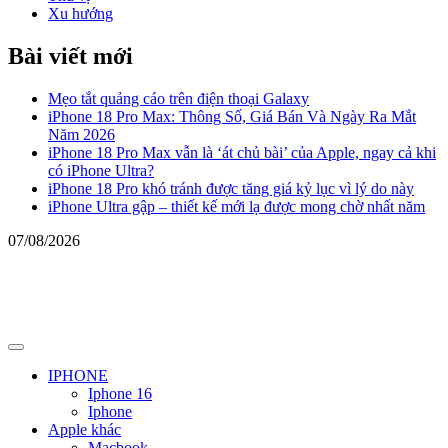
Xu hướng
Bài viết mới
Mẹo tắt quảng cáo trên điện thoại Galaxy
iPhone 18 Pro Max: Thông Số, Giá Bán Và Ngày Ra Mắt
Năm 2026
iPhone 18 Pro Max vẫn là ‘át chủ bài’ của Apple, ngay cả khi
có iPhone Ultra?
iPhone 18 Pro khó tránh được tăng giá kỷ lục vì lý do này
iPhone Ultra gập – thiết kế mới lạ được mong chờ nhất năm
07/08/2026
Primary
Menu
IPHONE
Iphone 16
Iphone
Apple khác
Macbook