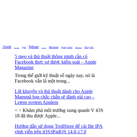
Apple
Iphone
Macbook
Ipad
Quảng Bình
Đồng Hới
Điện thoại
Iphone 16
Apple Watch
5 mẹo và thủ thuật thông minh cần có
Facebook thực sự được kiểm soát – Apple
Magazine
Trong thế giới kỹ thuật số ngày nay, nó là
Facebook vẫn là một trong...
Lời khuyên và thủ thuật dành cho Apple
Mapsmà bạn chắc chắn sẽ đánh giá cao –
Letem svetem Applem
< > Khám phá môi trường xung quanh V iOS
18 đã thu được Apple...
Hướng dẫn sử dụng TrollStore để cài file IPA
vĩnh viễn trên iOS/iPadOS 14.0-17.0