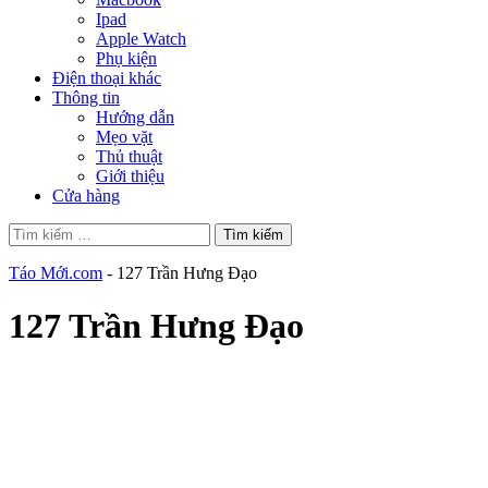
Ipad
Apple Watch
Phụ kiện
Điện thoại khác
Thông tin
Hướng dẫn
Mẹo vặt
Thủ thuật
Giới thiệu
Cửa hàng
Tìm
kiếm
cho:
Táo Mới.com
-
127 Trần Hưng Đạo
127 Trần Hưng Đạo