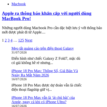
Macbook
Apple ra thông báo khẩn cấp với người dùng
MacBook Pro!
Những người dùng Macbook Pro cần đặc biệt lưu ý với thông báo
mới được phát đi từ Apple....
Phân
1
2
3
4
…
125
Next
trang
Mẹo tắt quảng cáo trên điện thoại Galaxy
31/07/2026
bài
Điển hình như chiếc Galaxy Z Fold7, mặc dù
viết
có giá không hề rẻ nhưng...
iPhone 18 Pro Max: Thông Số, Giá Bán Và
Ngày Ra Mắt Năm 2026
16/07/2026
iPhone 18 Pro Max được dự đoán vẫn là chiếc
điện thoại flagship giữ vị...
iPhone 18 Pro Max vẫn là ‘át chủ bài’ của
Apple, ngay cả khi có iPhone Ultra?
16/07/2026