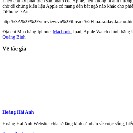
Theo chu kỳ phát triển sản phẩm của Apple, nếu không bị ảnh hưởng 
chờ để chứng kiến liệu Apple có mang đến bất ngờ nào khác cho phiê
#iPhone17Air
https%3A%2F%2Fvnreview.vn%2Fthreads%2Fhoa-ra-day-la-cau-hinh-
Địa chỉ Mua hàng Iphone,
Macbook
, Ipad, Apple Watch chính hãng 
Quảng Bình
Về tác giả
Hoàng Hải Anh
Hoàng Hải Anh Website: chia sẻ lăng kính cá nhân về cuộc sống, biến