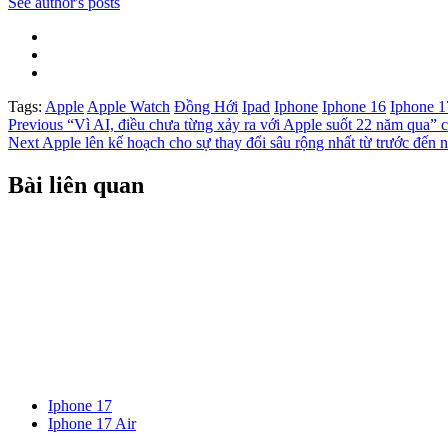
See author's posts
Tags:
Apple
Apple Watch
Đồng Hới
Ipad
Iphone
Iphone 16
Iphone 1
Post
Previous
“Vì AI, điều chưa từng xảy ra với Apple suốt 22 năm qua” 
Next
Apple lên kế hoạch cho sự thay đổi sâu rộng nhất từ trước đến 
navigation
Bài liên quan
Iphone 17
Iphone 17 Air