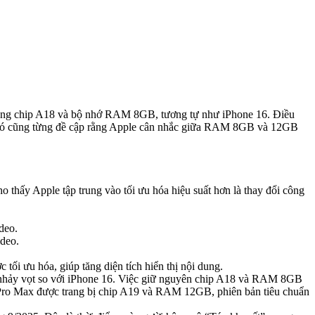
dụng chip A18 và bộ nhớ RAM 8GB, tương tự như iPhone 16. Điều
ớc đó cũng từng đề cập rằng Apple cân nhắc giữa RAM 8GB và 12GB
o thấy Apple tập trung vào tối ưu hóa hiệu suất hơn là thay đổi công
deo.
ideo.
ối ưu hóa, giúp tăng diện tích hiển thị nội dung.
ớc nhảy vọt so với iPhone 16. Việc giữ nguyên chip A18 và RAM 8GB
và Pro Max được trang bị chip A19 và RAM 12GB, phiên bản tiêu chuẩn