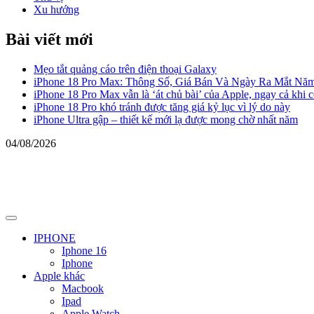
Xu hướng
Bài viết mới
Mẹo tắt quảng cáo trên điện thoại Galaxy
iPhone 18 Pro Max: Thông Số, Giá Bán Và Ngày Ra Mắt Nă
iPhone 18 Pro Max vẫn là ‘át chủ bài’ của Apple, ngay cả khi 
iPhone 18 Pro khó tránh được tăng giá kỷ lục vì lý do này
iPhone Ultra gập – thiết kế mới lạ được mong chờ nhất năm
04/08/2026
Primary
Menu
IPHONE
Iphone 16
Iphone
Apple khác
Macbook
Ipad
Apple Watch