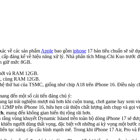
 xác về các sản phẩm
Apple
bao gồm
iphone
17 bản tiêu chuẩn sẽ sử 
ng cấp đáng kể về hiệu năng xử lý. Nhà phân tích Ming-Chi Kuo trư
nh giữ mức 8GB.
9 mới và RAM 12GB.
hất, cùng RAM 12GB.
ế hệ thứ hai của TSMC, giống như chip A18 trên iPhone 16. Điều này ch
ang đến một số cải tiến đáng chú ý:
ang lại trải nghiệm mượt mà hơn khi cuộn trang, chơi game hay xem vi
ới 12MP trên iPhone 16, hứa hẹn cải thiện chất lượng ảnh chụp và gọi v
ch
, mang đến không gian hiển thị rộng rãi hơn.
rằng vùng khuyết Dynamic Island trên toàn bộ dòng iPhone 17 sẽ được t
 cơ khiến người dùng thất vọng, đặc biệt với những ai kỳ vọng một bư
id liên tục nâng cấp cấu hình mạnh mẽ. Trong khi iPhone 17 Air, Pro 