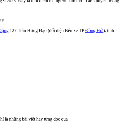
háng 9/2025. Đây là thời điểm mà người hâm mộ “Táo khuyết” mong
2F
 Động
127 Trần Hưng Đạo (đối diện Bến xe TP
Đồng Hới
), tỉnh
hỉ là những bài viết hay từng đọc qua