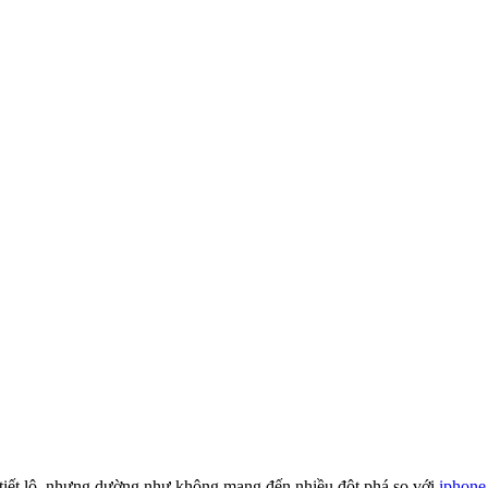
tiết lộ, nhưng dường như không mang đến nhiều đột phá so với
iphone