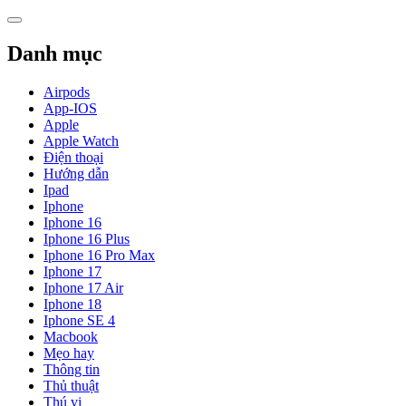
Skip
to
content
Danh mục
Airpods
App-IOS
Apple
Apple Watch
Điện thoại
Hướng dẫn
Ipad
Iphone
Iphone 16
Iphone 16 Plus
Iphone 16 Pro Max
Iphone 17
Iphone 17 Air
Iphone 18
Iphone SE 4
Macbook
Mẹo hay
Thông tin
Thủ thuật
Thú vị