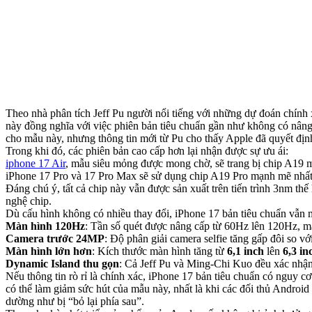
Theo nhà phân tích Jeff Pu người nổi tiếng với những dự đoán chính
này đồng nghĩa với việc phiên bản tiêu chuẩn gần như không có nâ
cho mẫu này, nhưng thông tin mới từ Pu cho thấy Apple đã quyết đị
Trong khi đó, các phiên bản cao cấp hơn lại nhận được sự ưu ái:
iphone 17 Air
, mẫu siêu mỏng được mong chờ, sẽ trang bị chip A1
iPhone 17 Pro và 17 Pro Max sẽ sử dụng chip A19 Pro mạnh mẽ n
Đáng chú ý, tất cả chip này vẫn được sản xuất trên tiến trình 3nm th
nghệ chip.
Dù cấu hình không có nhiều thay đổi, iPhone 17 bản tiêu chuẩn vẫn m
Màn hình 120Hz
: Tần số quét được nâng cấp từ 60Hz lên 120Hz, m
Camera trước 24MP
: Độ phân giải camera selfie tăng gấp đôi so v
Màn hình lớn hơn
: Kích thước màn hình tăng từ
6,1 inch
lên
6,3 in
Dynamic Island thu gọn
: Cả Jeff Pu và Ming-Chi Kuo đều xác nhận 
Nếu thông tin rò rỉ là chính xác, iPhone 17 bản tiêu chuẩn có nguy
có thể làm giảm sức hút của mẫu này, nhất là khi các đối thủ Andro
dường như bị “bỏ lại phía sau”.