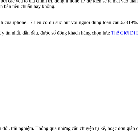
bởi các yếu tố địa chính trị, dòng iPhone 17 dự kiến sẽ ra mắt vào t
n bản tiêu chuẩn hay không.
cua-iphone-17-lieu-co-du-suc-hut-voi-nguoi-dung-toan-cau.62319%
Uy tín nhất, dẫn đầu, được số đông khách hàng chọn lựa:
Thế Giới Di
 đổi, trải nghiệm. Thông qua những câu chuyện tự kể, hoặc đơn giản c