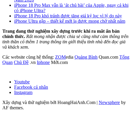
iPhone 18 Pro Max vẫn là ‘át chủ bài’ của Apple, ngay cả khi
có iPhone Ultra?
iPhone 18 Pro khó tránh được tăng giá kỷ lục vì lý do này
iPhone Ultra gập – thiết kế mới lạ được mong chờ nhất năm
Trang đang thử nghiệm xây dựng trước khi ra mắt ấn bản
chính thức.
Rất mong nhận được chia sẻ cũng như cảm thông trên
tinh thần có thêm 1 trang thông tin giới thiệu tỉnh nhà đến đọc giả
và khách xem.
Các website cùng hệ thống:
ZOM
edia
Quảng Bình
Quan.com
Tổng
Quan
Chủ Đề
.vn
Iphone
Mới.com
Youtube
Facebook cá nhân
Instagram
Xây dựng và thử nghiệm bởi HoangHaiAnh.Com
|
Newsphere
by
AF themes.