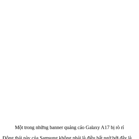
Một trong những banner quảng cáo Galaxy A17 bị rò rỉ
Động thái này của Samsung không phải là điều bất ngờ bởi đây là