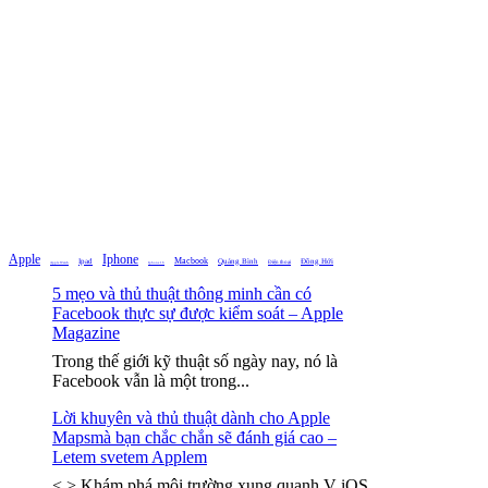
Apple
Iphone
Macbook
Ipad
Quảng Bình
Đồng Hới
Điện thoại
Iphone 16
Apple Watch
5 mẹo và thủ thuật thông minh cần có
Facebook thực sự được kiểm soát – Apple
Magazine
Trong thế giới kỹ thuật số ngày nay, nó là
Facebook vẫn là một trong...
Lời khuyên và thủ thuật dành cho Apple
Mapsmà bạn chắc chắn sẽ đánh giá cao –
Letem svetem Applem
< > Khám phá môi trường xung quanh V iOS