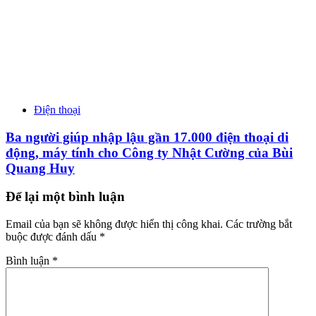
Điện thoại
Ba người giúp nhập lậu gần 17.000 điện thoại di
động, máy tính cho Công ty Nhật Cường của Bùi
Quang Huy
Để lại một bình luận
Email của bạn sẽ không được hiển thị công khai.
Các trường bắt
buộc được đánh dấu
*
Bình luận
*