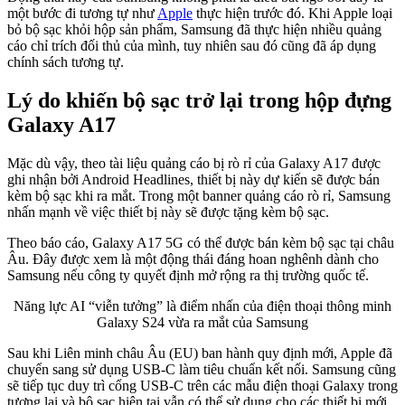
một bước đi tương tự như
Apple
thực hiện trước đó. Khi Apple loại
bỏ bộ sạc khỏi hộp sản phẩm, Samsung đã thực hiện nhiều quảng
cáo chỉ trích đối thủ của mình, tuy nhiên sau đó cũng đã áp dụng
chính sách tương tự.
Lý do khiến bộ sạc trở lại trong hộp đựng
Galaxy A17
Mặc dù vậy, theo tài liệu quảng cáo bị rò rỉ của Galaxy A17 được
ghi nhận bởi Android Headlines, thiết bị này dự kiến sẽ được bán
kèm bộ sạc khi ra mắt. Trong một banner quảng cáo rò rỉ, Samsung
nhấn mạnh về việc thiết bị này sẽ được tặng kèm bộ sạc.
Theo báo cáo, Galaxy A17 5G có thể được bán kèm bộ sạc tại châu
Âu. Đây được xem là một động thái đáng hoan nghênh dành cho
Samsung nếu công ty quyết định mở rộng ra thị trường quốc tế.
Năng lực AI “viễn tưởng” là điểm nhấn của điện thoại thông minh
Galaxy S24 vừa ra mắt của Samsung
Sau khi Liên minh châu Âu (EU) ban hành quy định mới, Apple đã
chuyển sang sử dụng USB-C làm tiêu chuẩn kết nối. Samsung cũng
sẽ tiếp tục duy trì cổng USB-C trên các mẫu điện thoại Galaxy trong
tương lai và bộ sạc hiện tại vẫn có thể sử dụng cho các thiết bị mới.