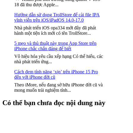
18 đã thu được Apple...
Hướng dẫn sử dụng TrollStore để cài file IPA
vĩnh viễn trên iOS/iPadOS 14.0-17.0
Nhà phát triển iOS opa334 mới đây đã phát
hành một tiện ích mới có tên TrollStore...
5 mẹo và thủ thuật này trong App Store trên
iPhone chắc chắn đáng để biết
Vô hiệu hóa yêu cầu xếp hạng Có thể hiểu, các
nhà phát triển ứng...
Cách đem tính năng ‘xịn’ trên iPhone 15 Pro
đến với iPhone đời cũ
Theo iMore, nếu đang sở hữu iPhone đời cũ và
mong muốn trải nghiệm tính...
Có thể bạn chưa đọc nội dung này