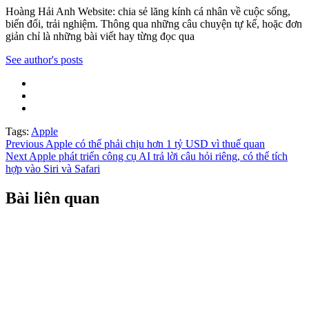
Hoàng Hải Anh Website: chia sẻ lăng kính cá nhân về cuộc sống,
biến đổi, trải nghiệm. Thông qua những câu chuyện tự kể, hoặc đơn
giản chỉ là những bài viết hay từng đọc qua
See author's posts
Tags:
Apple
Post
Previous
Apple có thể phải chịu hơn 1 tỷ USD vì thuế quan
Next
Apple phát triển công cụ AI trả lời câu hỏi riêng, có thể tích
navigation
hợp vào Siri và Safari
Bài liên quan