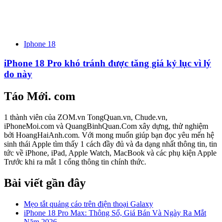
Iphone 18
iPhone 18 Pro khó tránh được tăng giá kỷ lục vì lý
do này
Táo Mới. com
1 thành viên của ZOM.vn TongQuan.vn, Chude.vn,
iPhoneMoi.com và QuangBinhQuan.Com xây dựng, thử nghiệm
bởi HoangHaiAnh.com. Với mong muốn giúp bạn đọc yêu mến hệ
sinh thái Apple tìm thấy 1 cách đầy đủ và đa dạng nhất thông tin, tin
tức về iPhone, iPad, Apple Watch, MacBook và các phụ kiện Apple
Trước khi ra mắt 1 cổng thông tin chính thức.
Bài viết gần đây
Mẹo tắt quảng cáo trên điện thoại Galaxy
iPhone 18 Pro Max: Thông Số, Giá Bán Và Ngày Ra Mắt
Năm 2026