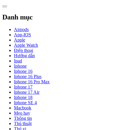
Skip
to
content
Danh mục
Airpods
App-IOS
Apple
Apple Watch
Điện thoại
Hướng dẫn
Ipad
Iphone
Iphone 16
Iphone 16 Plus
Iphone 16 Pro Max
Iphone 17
Iphone 17 Air
Iphone 18
Iphone SE 4
Macbook
Mẹo hay
Thông tin
Thủ thuật
Thú vị