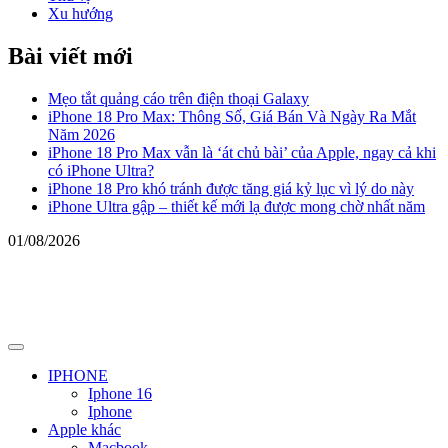
Xu hướng
Bài viết mới
Mẹo tắt quảng cáo trên điện thoại Galaxy
iPhone 18 Pro Max: Thông Số, Giá Bán Và Ngày Ra Mắt
Năm 2026
iPhone 18 Pro Max vẫn là ‘át chủ bài’ của Apple, ngay cả khi
có iPhone Ultra?
iPhone 18 Pro khó tránh được tăng giá kỷ lục vì lý do này
iPhone Ultra gập – thiết kế mới lạ được mong chờ nhất năm
01/08/2026
Primary
Menu
IPHONE
Iphone 16
Iphone
Apple khác
Macbook