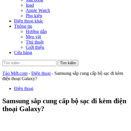
Ipad
Apple Watch
Phụ kiện
Điện thoại khác
Thông tin
Hướng dẫn
Mẹo vặt
Thủ thuật
Giới thiệu
Cửa hàng
Tìm
kiếm
cho:
Táo Mới.com
-
Điện thoại
-
Samsung sắp cung cấp bộ sạc đi kèm
điện thoại Galaxy?
Điện thoại
Samsung sắp cung cấp bộ sạc đi kèm điện
thoại Galaxy?