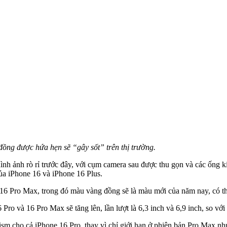
đồng được hứa hẹn sẽ “gây sốt” trên thị trường.
hình ảnh rò rỉ trước đây, với cụm camera sau được thu gọn và các ống 
của iPhone 16 và iPhone 16 Plus.
 16 Pro Max, trong đó màu vàng đồng sẽ là màu mới của năm nay, có thể
ro và 16 Pro Max sẽ tăng lên, lần lượt là 6,3 inch và 6,9 inch, so với
rism cho cả iPhone 16 Pro, thay vì chỉ giới hạn ở phiên bản Pro Max nh