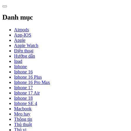
Skip
to
content
Danh mục
Airpods
App-IOS
Apple
Apple Watch
Điện thoại
Hướng dẫn
Ipad
Iphone
Iphone 16
Iphone 16 Plus
Iphone 16 Pro Max
Iphone 17
Iphone 17 Air
Iphone 18
Iphone SE 4
Macbook
Mẹo hay
Thông tin
Thủ thuật
Thú vị