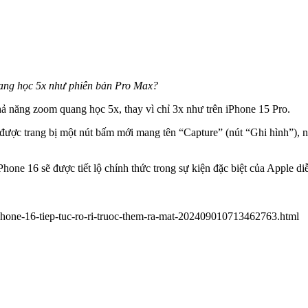
uang học 5x như phiên bản Pro Max?
khả năng zoom quang học 5x, thay vì chỉ 3x như trên iPhone 15 Pro.
được trang bị một nút bấm mới mang tên “Capture” (nút “Ghi hình”), n
Phone 16 sẽ được tiết lộ chính thức trong sự kiện đặc biệt của Apple diễ
-16-tiep-tuc-ro-ri-truoc-them-ra-mat-202409010713462763.html