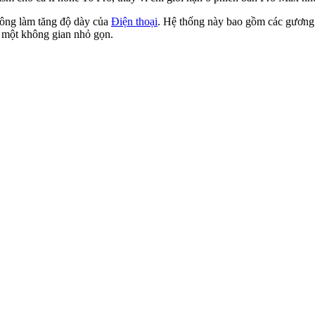
hông làm tăng độ dày của
Điện thoại
. Hệ thống này bao gồm các gương v
g một không gian nhỏ gọn.