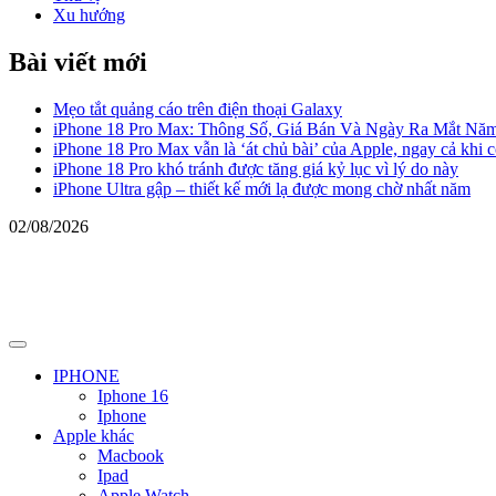
Xu hướng
Bài viết mới
Mẹo tắt quảng cáo trên điện thoại Galaxy
iPhone 18 Pro Max: Thông Số, Giá Bán Và Ngày Ra Mắt Nă
iPhone 18 Pro Max vẫn là ‘át chủ bài’ của Apple, ngay cả khi 
iPhone 18 Pro khó tránh được tăng giá kỷ lục vì lý do này
iPhone Ultra gập – thiết kế mới lạ được mong chờ nhất năm
02/08/2026
Primary
Menu
IPHONE
Iphone 16
Iphone
Apple khác
Macbook
Ipad
Apple Watch