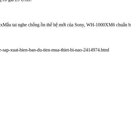
ax
Mẫu tai nghe chống ồn thế hệ mới của Sony, WH-1000XM6 chuẩn bị b
ap-xuat-hien-ban-du-tien-mua-thiet-bi-nao-2414974.html