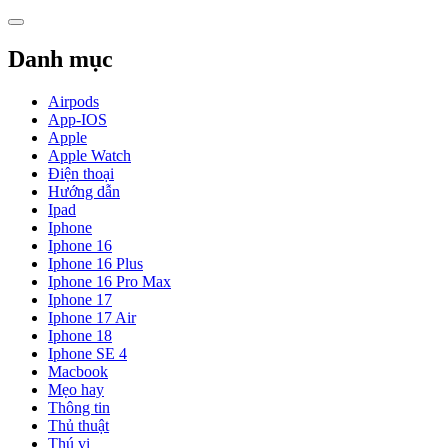
Skip
to
content
Danh mục
Airpods
App-IOS
Apple
Apple Watch
Điện thoại
Hướng dẫn
Ipad
Iphone
Iphone 16
Iphone 16 Plus
Iphone 16 Pro Max
Iphone 17
Iphone 17 Air
Iphone 18
Iphone SE 4
Macbook
Mẹo hay
Thông tin
Thủ thuật
Thú vị