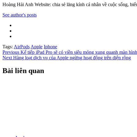
Hoàng Hải Anh Website: chia sẻ lăng kính cá nhân về cuộc sống, biến
See author's posts
Tags:
AirPods
Apple
Iphone
Post
Previous
Kế tiếp iPad Pro sẽ có viền siêu mỏng xung quanh màn hì
Next
Hàng loạt dịch vụ của Apple ngừng hoạt động trên diện rộng
navigation
Bài liên quan