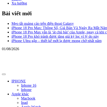
Xu hướng
Bài viết mới
Mẹo tắt quảng cáo trên điện thoại Galaxy
iPhone 18 Pro Max: Thông Số, Giá Bán Và Ngày Ra Mắt Nă
iPhone 18 Pro Max vẫn là ‘át chủ bài’ của Apple, ngay cả khi 
iPhone 18 Pro khó tránh được tăng giá kỷ lục vì lý do này
iPhone Ultra gập – thiết kế mới lạ được mong chờ nhất năm
01/08/2026
Primary
Menu
IPHONE
Iphone 16
Iphone
Apple khác
Macbook
Ipad
Apple Watch