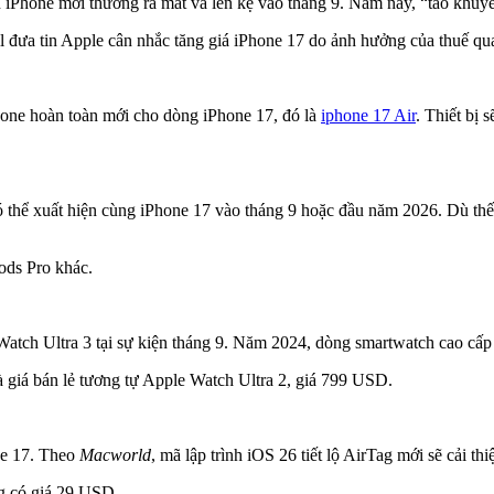
iPhone mới thường ra mắt và lên kệ vào tháng 9. Năm nay, “táo khuyết
ll đưa tin Apple cân nhắc tăng giá iPhone 17 do ảnh hưởng của thuế q
Phone hoàn toàn mới cho dòng iPhone 17, đó là
iphone 17 Air
. Thiết bị 
thể xuất hiện cùng iPhone 17 vào tháng 9 hoặc đầu năm 2026. Dù thế n
ods Pro khác.
 Watch Ultra 3 tại sự kiện tháng 9. Năm 2024, dòng smartwatch cao cấ
và giá bán lẻ tương tự Apple Watch Ultra 2, giá 799 USD.
ne 17. Theo
Macworld
, mã lập trình iOS 26 tiết lộ AirTag mới sẽ cải th
ng có giá 29 USD.