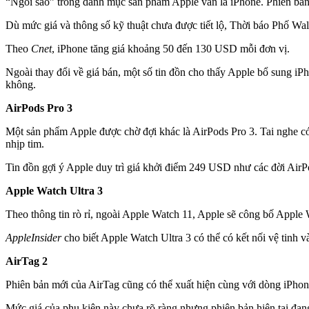
“Ngôi sao” trong danh mục sản phẩm Apple vẫn là iPhone. Phiên bản 
Dù mức giá và thông số kỹ thuật chưa được tiết lộ, Thời báo Phố Wa
Theo
Cnet
, iPhone tăng giá khoảng 50 đến 130 USD mỗi đơn vị.
Ngoài thay đổi về giá bán, một số tin đồn cho thấy Apple bổ sung i
không.
AirPods Pro 3
Một sản phẩm Apple được chờ đợi khác là AirPods Pro 3. Tai nghe có 
nhịp tim.
Tin đồn gợi ý Apple duy trì giá khởi điểm 249 USD như các đời AirP
Apple Watch Ultra 3
Theo thông tin rò rỉ, ngoài Apple Watch 11, Apple sẽ công bố Apple
AppleInsider
cho biết Apple Watch Ultra 3 có thể có kết nối vệ tinh 
AirTag 2
Phiên bản mới của AirTag cũng có thể xuất hiện cùng với dòng iPho
Mức giá của phụ kiện này chưa rõ ràng nhưng phiên bản hiện tại đa