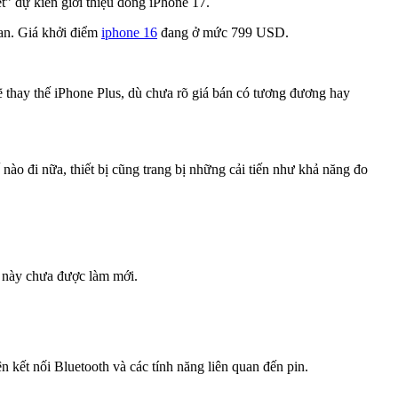
” dự kiến giới thiệu dòng iPhone 17.
uan. Giá khởi điểm
iphone 16
đang ở mức 799 USD.
sẽ thay thế iPhone Plus, dù chưa rõ giá bán có tương đương hay
ào đi nữa, thiết bị cũng trang bị những cải tiến như khả năng đo
p này chưa được làm mới.
iện kết nối Bluetooth và các tính năng liên quan đến pin.